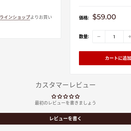
販
$59.00
ラインショップ
よりお買い
価格:
売
価
格
数量:
カートに追
カスタマーレビュー
最初のレビューを書きましょう
レビューを書く