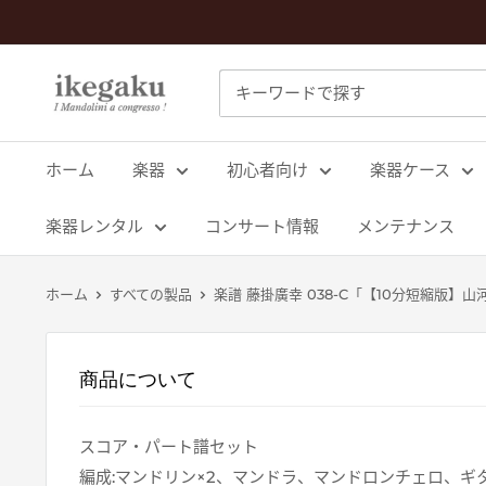
コ
ン
テ
Mandolin
ン
&
ツ
Guitar
に
ホーム
楽器
初心者向け
楽器ケース
Shop
ス
ikegaku
キ
楽器レンタル
コンサート情報
メンテナンス
ッ
プ
ホーム
すべての製品
楽譜 藤掛廣幸 038-C「【10分短縮版】山
す
る
商品について
スコア・パート譜セット
編成:マンドリン×2、マンドラ、マンドロンチェロ、ギ