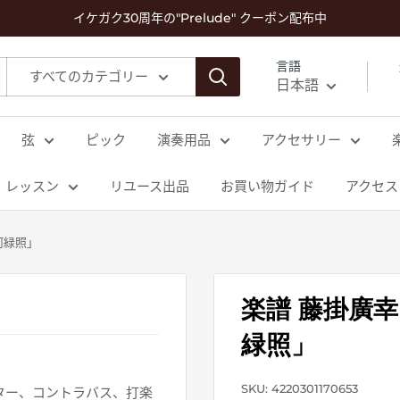
イケガク30周年の"Prelude" クーポン配布中
言語
すべてのカテゴリー
日本語
弦
ピック
演奏用品
アクセサリー
レッスン
リユース出品
お買い物ガイド
アクセス
河緑照」
楽譜 藤掛廣幸
緑照」
SKU:
4220301170653
ター、コントラバス、打楽