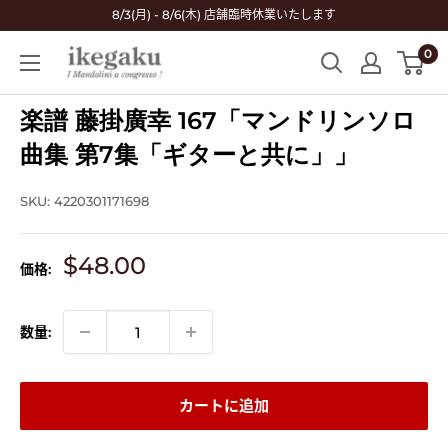
コ
8/3(月) - 8/6(木) 店舗臨時休業いたします
ン
0
Mandolin
テ
&
ン
Guitar
楽譜 藤掛廣幸 167「マンドリンソロ
ツ
Shop
に
曲集 第7集「ギターと共に」」
ikegaku
ス
キ
SKU:
4220301171698
ッ
プ
販
$48.00
価格:
す
売
る
価
格
数量:
カートに追加