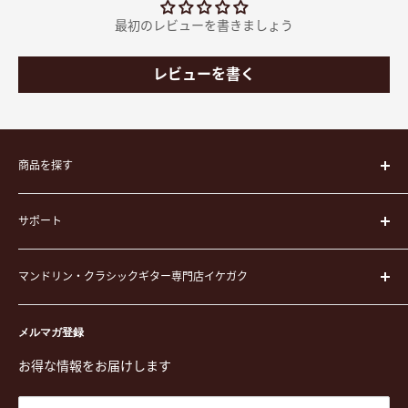
最初のレビューを書きましょう
レビューを書く
商品を探す
楽器
サポート
楽器ケース
弦
運営会社
ピック
マンドリン・クラシックギター専門店イケガク
イケガクについて
演奏用品
お買い物ガイド
〒171-0021 東京都豊島区西池袋3-23-5 芦沢ビル2F
ステーショナリー&アクセサリー
特定商取引法に基づく表示
メルマガ登録
TEL. 03-5952-1391 / FAX. 03-5952-1392
楽譜
プライバシーポリシー
お得な情報をお届けします
営業時間 月-水,金,土 11:00-19:00 / 日,祝 11:00-18:00 (木曜定
CD
利用規約
休)