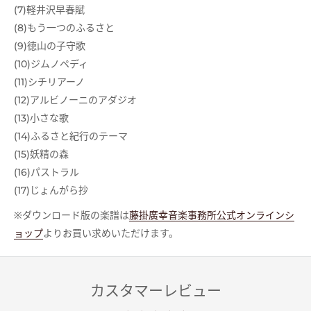
(7)軽井沢早春賦
(8)もう一つのふるさと
(9)徳山の子守歌
(10)ジムノペディ
(11)シチリアーノ
(12)アルビノーニのアダジオ
(13)小さな歌
(14)ふるさと紀行のテーマ
(15)妖精の森
(16)パストラル
(17)じょんがら抄
※ダウンロード版の楽譜は
藤掛廣幸音楽事務所公式オンラインシ
ョップ
よりお買い求めいただけます。
カスタマーレビュー