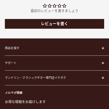
最初のレビューを書きましょう
レビューを書く
商品を探す
楽器
サポート
楽器ケース
弦
運営会社
ピック
マンドリン・クラシックギター専門店イケガク
イケガクについて
演奏用品
お買い物ガイド
〒171-0021 東京都豊島区西池袋3-23-5 芦沢ビル2F
ステーショナリー&アクセサリー
特定商取引法に基づく表示
メルマガ登録
TEL. 03-5952-1391 / FAX. 03-5952-1392
楽譜
プライバシーポリシー
お得な情報をお届けします
営業時間 月-水,金,土 11:00-19:00 / 日,祝 11:00-18:00 (木曜定
CD
利用規約