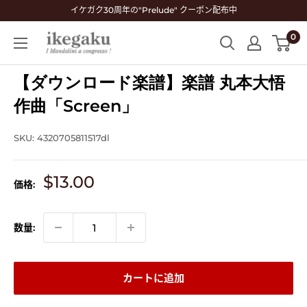
コ
イケガク30周年の"Prelude" クーポン配布中
ン
0
Mandolin
テ
&
ン
Guitar
【ダウンロード楽譜】楽譜 丸本大悟
ツ
Shop
に
作曲「Screen」
ikegaku
ス
キ
SKU:
4320705811517dl
ッ
プ
販
$13.00
価格:
す
売
る
価
格
数量:
カートに追加