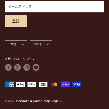
休)
DVD
商品検索
メールアドレス
東京都公安委員会古物商許可 第305501406268号
チケット
お問合せ
楽器レンタル
アクセスマップ
登録
言
通
日本語
USD $
語
貨
各種SNSはこちらから
© 2026 Mandolin & Guitar Shop ikegaku