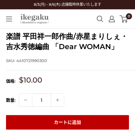
コ
8/3(月) - 8/6(木) 店舗臨時休業いたします
ン
0
Mandolin
テ
&
ン
Guitar
楽譜 平田祥一郎作曲/赤星まりしぇ・
ツ
Shop
に
吉水秀徳編曲 「Dear WOMAN」
ikegaku
ス
キ
SKU:
4410721990300
ッ
プ
販
$10.00
価格:
す
売
る
価
格
数量:
カートに追加