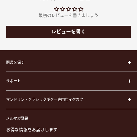
最初のレビューを書きましょう
レビューを書く
商品を探す
楽器
サポート
楽器ケース
弦
運営会社
ピック
マンドリン・クラシックギター専門店イケガク
イケガクについて
演奏用品
お買い物ガイド
〒171-0021 東京都豊島区西池袋3-23-5 芦沢ビル2F
ステーショナリー&アクセサリー
特定商取引法に基づく表示
メルマガ登録
TEL. 03-5952-1391 / FAX. 03-5952-1392
楽譜
プライバシーポリシー
お得な情報をお届けします
営業時間 月-水,金,土 11:00-19:00 / 日,祝 11:00-18:00 (木曜定
CD
利用規約