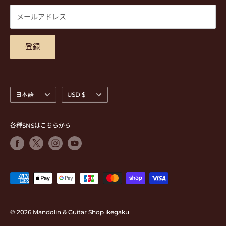
休)
DVD
商品検索
メールアドレス
東京都公安委員会古物商許可 第305501406268号
チケット
お問合せ
楽器レンタル
アクセスマップ
登録
言
通
日本語
USD $
語
貨
各種SNSはこちらから
© 2026 Mandolin & Guitar Shop ikegaku