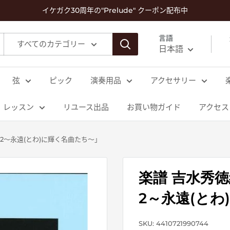
イケガク30周年の"Prelude" クーポン配布中
言語
すべてのカテゴリー
日本語
弦
ピック
演奏用品
アクセサリー
レッスン
リユース出品
お買い物ガイド
アクセス
2～永遠(とわ)に輝く名曲たち～」
楽譜 吉水秀
2～永遠(と
SKU:
4410721990744