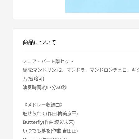
商品について
スコア・パート譜セット
編成:マンドリン×2、マンドラ、マンドロンチェロ、ギ
ム(省略可)
演奏時間:約17分30秒
《メドレー収録曲》
魅せられて(作曲:筒美京平)
Butterfly(作曲:渡辺未来)
いつでも夢を(作曲:吉田正)