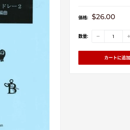
販
$26.00
価格:
売
価
格
数量:
カートに追