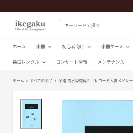
コ
ン
テ
Mandolin
ン
&
ツ
Guitar
に
ホーム
楽器
初心者向け
楽器ケース
Shop
ス
ikegaku
キ
楽器レンタル
コンサート情報
メンテナンス
ッ
プ
ホーム
すべての製品
楽譜 吉水秀徳編曲「レコード大賞メドレー
す
る