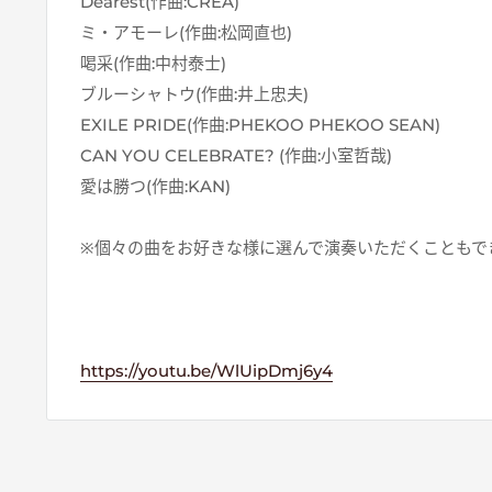
Dearest(作曲:CREA)
ミ・アモーレ(作曲:松岡直也)
喝采(作曲:中村泰士)
ブルーシャトウ(作曲:井上忠夫)
EXILE PRIDE(作曲:PHEKOO PHEKOO SEAN)
CAN YOU CELEBRATE? (作曲:小室哲哉)
愛は勝つ(作曲:KAN)
※個々の曲をお好きな様に選んで演奏いただくこともで
https://youtu.be/WlUipDmj6y4