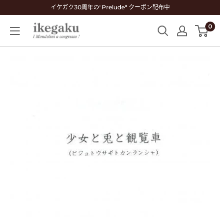
コ
イケガク30周年の"Prelude" クーポン配布中
ン
0
Mandolin
テ
&
ン
Guitar
ツ
Shop
に
ikegaku
ス
キ
ッ
プ
す
る