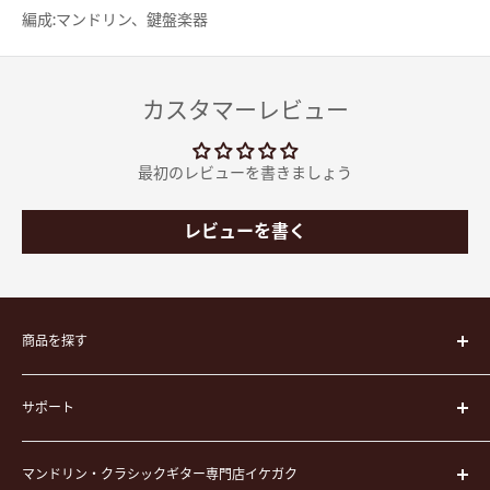
編成:マンドリン、鍵盤楽器
カスタマーレビュー
最初のレビューを書きましょう
レビューを書く
商品を探す
楽器
サポート
楽器ケース
弦
運営会社
ピック
マンドリン・クラシックギター専門店イケガク
イケガクについて