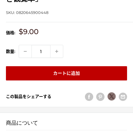
SKU:
0820645900448
販
$9.00
価格:
売
価
格
数量:
カートに追加
この製品をシェアーする
商品について