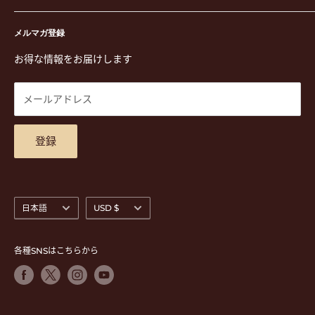
演奏用品
お買い物ガイド
〒171-0021 東京都豊島区西池袋3-23-5 芦沢ビル2F
ステーショナリー&アクセサリー
特定商取引法に基づく表示
メルマガ登録
TEL. 03-5952-1391 / FAX. 03-5952-1392
楽譜
プライバシーポリシー
お得な情報をお届けします
営業時間 月-水,金,土 11:00-19:00 / 日,祝 11:00-18:00 (木曜定
CD
利用規約
休)
DVD
商品検索
メールアドレス
東京都公安委員会古物商許可 第305501406268号
チケット
お問合せ
楽器レンタル
アクセスマップ
登録
言
通
日本語
USD $
語
貨
各種SNSはこちらから