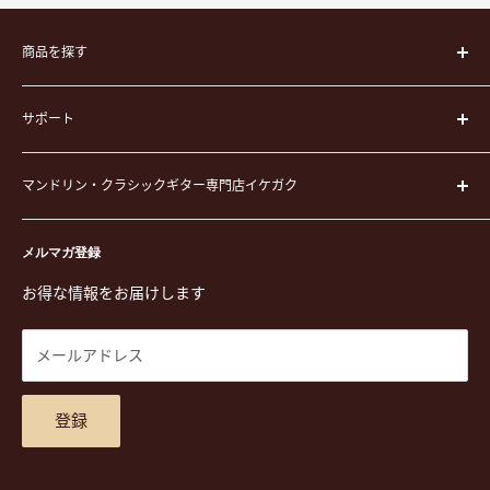
商品を探す
楽器
サポート
楽器ケース
弦
運営会社
ピック
マンドリン・クラシックギター専門店イケガク
イケガクについて
演奏用品
お買い物ガイド
〒171-0021 東京都豊島区西池袋3-23-5 芦沢ビル2F
ステーショナリー&アクセサリー
特定商取引法に基づく表示
メルマガ登録
TEL. 03-5952-1391 / FAX. 03-5952-1392
楽譜
プライバシーポリシー
お得な情報をお届けします
営業時間 月-水,金,土 11:00-19:00 / 日,祝 11:00-18:00 (木曜定
CD
利用規約
休)
DVD
商品検索
メールアドレス
東京都公安委員会古物商許可 第305501406268号
チケット
お問合せ
楽器レンタル
アクセスマップ
登録