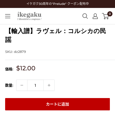
コ
イケガク30周年の"Prelude" クーポン配布中
ン
0
Mandolin
テ
&
ン
Guitar
【輸入譜】ラヴェル：コルシカの民
ツ
Shop
に
謡
ikegaku
ス
キ
SKU:
dz2879
ッ
プ
販
$12.00
価格:
す
売
る
価
格
数量:
カートに追加