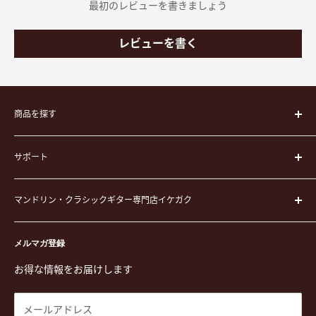
最初のレビューを書きましょう
レビューを書く
商品を探す
楽器
サポート
楽器ケース
弦
運営会社
ピック
マンドリン・クラシックギター専門店イケガク
イケガクについて
演奏用品
お買い物ガイド
〒171-0021 東京都豊島区西池袋3-23-5 芦沢ビル2F
ステーショナリー&アクセサリー
特定商取引法に基づく表示
メルマガ登録
TEL. 03-5952-1391 / FAX. 03-5952-1392
楽譜
プライバシーポリシー
お得な情報をお届けします
営業時間 月-水,金,土 11:00-19:00 / 日,祝 11:00-18:00 (木曜定
CD
利用規約
休)
DVD
商品検索
メールアドレス