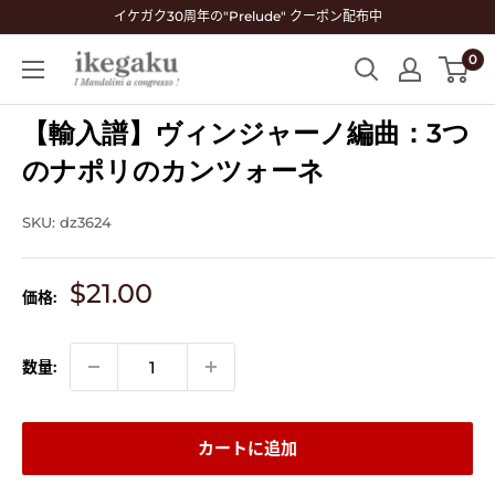
コ
イケガク30周年の"Prelude" クーポン配布中
ン
0
Mandolin
テ
&
ン
Guitar
【輸入譜】ヴィンジャーノ編曲：3つ
ツ
Shop
に
のナポリのカンツォーネ
ikegaku
ス
キ
SKU:
dz3624
ッ
プ
販
$21.00
価格:
す
売
る
価
格
数量:
カートに追加