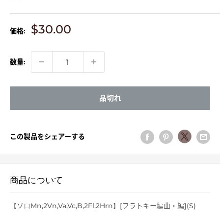
販
$30.00
価格:
売
価
格
数量:
品切れ
この製品をシェアーする
商品について
【ソロMn,2Vn,Va,Vc,B,2Fl,2Hrn】[フラトキー編曲・編](S)