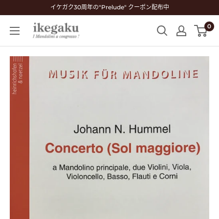
コ
イケガク30周年の"Prelude" クーポン配布中
ン
0
Mandolin
テ
&
ン
Guitar
ツ
Shop
に
ikegaku
ス
キ
ッ
プ
す
る