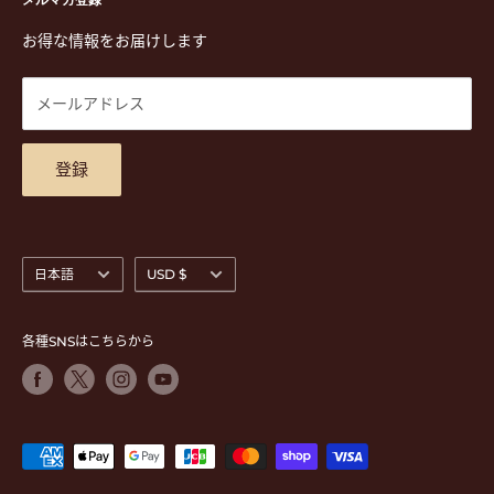
特定商取引法に基づく表示
TEL. 03-5952-1391 / FAX. 03-5952-1392
楽譜
プライバシーポリシー
お得な情報をお届けします
営業時間 月-水,金,土 11:00-19:00 / 日,祝 11:00-18:00 (木曜定
CD
利用規約
休)
DVD
商品検索
メールアドレス
東京都公安委員会古物商許可 第305501406268号
チケット
お問合せ
楽器レンタル
アクセスマップ
登録
言
通
日本語
USD $
語
貨
各種SNSはこちらから