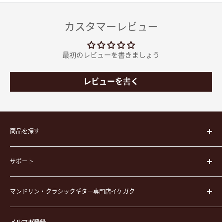
カスタマーレビュー
最初のレビューを書きましょう
レビューを書く
商品を探す
楽器
サポート
楽器ケース
弦
運営会社
ピック
マンドリン・クラシックギター専門店イケガク
イケガクについて
演奏用品
お買い物ガイド
〒171-0021 東京都豊島区西池袋3-23-5 芦沢ビル2F
ステーショナリー&アクセサリー
メルマガ登録