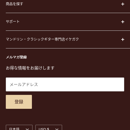
商品を探す
楽器
サポート
楽器ケース
弦
運営会社
ピック
マンドリン・クラシックギター専門店イケガク
イケガクについて
演奏用品
お買い物ガイド
〒171-0021 東京都豊島区西池袋3-23-5 芦沢ビル2F
ステーショナリー&アクセサリー
特定商取引法に基づく表示
メルマガ登録
TEL. 03-5952-1391 / FAX. 03-5952-1392
楽譜
プライバシーポリシー
お得な情報をお届けします
営業時間 月-水,金,土 11:00-19:00 / 日,祝 11:00-18:00 (木曜定
CD
利用規約
休)
DVD
商品検索
メールアドレス
東京都公安委員会古物商許可 第305501406268号
チケット
お問合せ
楽器レンタル
アクセスマップ
登録
言
通
日本語
USD $