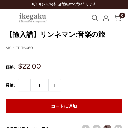
コ
8/3(月) - 8/6(木) 店舗臨時休業いたします
ン
0
Mandolin
テ
&
ン
Guitar
【輸入譜】リンネマン:音楽の旅
ツ
Shop
に
ikegaku
ス
SKU:
JT-T6660
キ
ッ
販
$22.00
価格:
プ
売
す
価
格
る
数量:
カートに追加