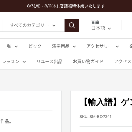
8/3(月) - 8/6(木) 店舗臨時休業いたします
言語
すべてのカテゴリー
日本語
弦
ピック
演奏用品
アクセサリー
レッスン
リユース出品
お買い物ガイド
アクセス
【輸入譜】ゲン
SKU:
SM-ED7241
の作品。