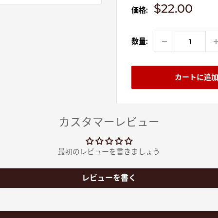
販
$22.00
価格:
売
価
格
数量:
カートに追
カスタマーレビュー
最初のレビューを書きましょう
レビューを書く