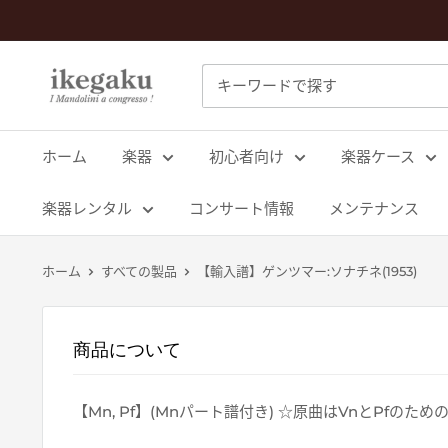
コ
ン
テ
Mandolin
ン
&
ツ
Guitar
に
ホーム
楽器
初心者向け
楽器ケース
Shop
ス
ikegaku
キ
楽器レンタル
コンサート情報
メンテナンス
ッ
プ
ホーム
すべての製品
【輸入譜】ゲンツマー:ソナチネ(1953)
す
る
商品について
【Mn, Pf】(Mnパート譜付き) ☆原曲はVnとPfのため