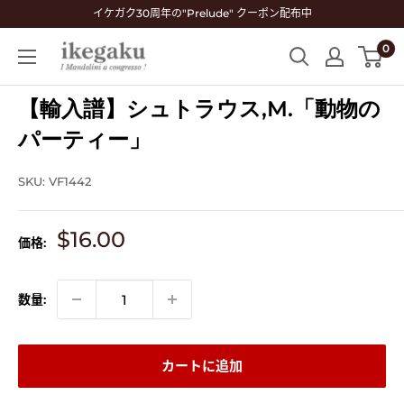
コ
イケガク30周年の"Prelude" クーポン配布中
ン
0
Mandolin
テ
&
ン
Guitar
【輸入譜】シュトラウス,M.「動物の
ツ
Shop
に
パーティー」
ikegaku
ス
キ
SKU:
VF1442
ッ
プ
販
$16.00
価格:
す
売
る
価
格
数量:
カートに追加