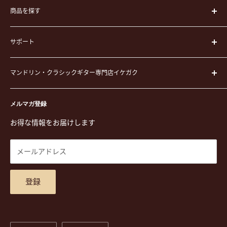
商品を探す
楽器
サポート
楽器ケース
弦
運営会社
ピック
マンドリン・クラシックギター専門店イケガク
イケガクについて
演奏用品
お買い物ガイド
〒171-0021 東京都豊島区西池袋3-23-5 芦沢ビル2F
ステーショナリー&アクセサリー
特定商取引法に基づく表示
メルマガ登録
TEL. 03-5952-1391 / FAX. 03-5952-1392
楽譜
プライバシーポリシー
お得な情報をお届けします
営業時間 月-水,金,土 11:00-19:00 / 日,祝 11:00-18:00 (木曜定
CD
利用規約
休)
DVD
商品検索
メールアドレス
東京都公安委員会古物商許可 第305501406268号
チケット
お問合せ
楽器レンタル
アクセスマップ
登録
言
通