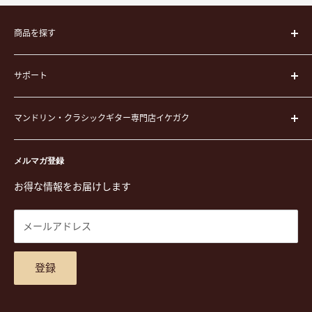
商品を探す
楽器
サポート
楽器ケース
弦
運営会社
ピック
マンドリン・クラシックギター専門店イケガク
イケガクについて
演奏用品
お買い物ガイド
〒171-0021 東京都豊島区西池袋3-23-5 芦沢ビル2F
ステーショナリー&アクセサリー
特定商取引法に基づく表示
メルマガ登録
TEL. 03-5952-1391 / FAX. 03-5952-1392
楽譜
プライバシーポリシー
お得な情報をお届けします
営業時間 月-水,金,土 11:00-19:00 / 日,祝 11:00-18:00 (木曜定
CD
利用規約
休)
DVD
商品検索
メールアドレス
東京都公安委員会古物商許可 第305501406268号
チケット
お問合せ
楽器レンタル
アクセスマップ
登録