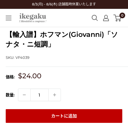
コ
8/3(月) - 8/6(木) 店舗臨時休業いたします
ン
0
Mandolin
テ
&
ン
Guitar
【輸入譜】ホフマン(Giovanni)「ソ
ツ
Shop
に
ナタ・ニ短調」
ikegaku
ス
キ
SKU:
VF4039
ッ
プ
販
$24.00
価格:
す
売
る
価
格
数量:
カートに追加