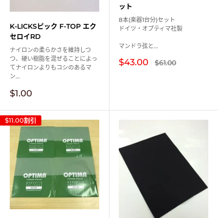
ット
8本(楽器1台分)セット
K-LICKSピック F-TOP エク
ドイツ・オプティマ社製
セロイRD
マンドラ弦と...
ナイロンの柔らかさを維持しつ
つ、硬い樹脂を混ぜることによっ
販
$43.00
通
$61.00
てナイロンよりもコシのあるマ
常
売
価
ン...
価
格
格
販
$1.00
売
価
格
$11.00
割引