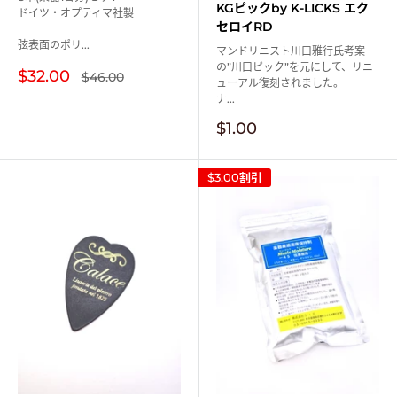
KGピックby K-LICKS エク
ドイツ・オプティマ社製
セロイRD
弦表面のポリ...
マンドリニスト川口雅行氏考案
の”川口ピック”を元にして、リニ
販
$32.00
通
$46.00
ューアル復刻されました。
常
売
ナ...
価
価
格
格
販
$1.00
売
価
格
$3.00
割引