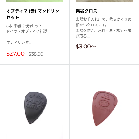
オプティマ (赤) マンドリン
楽器クロス
セット
楽器お手入れ用の、柔らかくきめ
細かいクロスです。
8本(楽器1台分)セット
楽器を磨き、汚れ・油・水分を拭
ドイツ・オプティマ社製
き取る...
マンドリン弦...
販
$3.00
〜
売
販
$27.00
通
$38.00
価
常
売
価
格
価
格
格