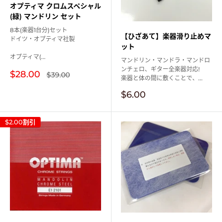
オプティマ クロムスペシャル
(緑) マンドリン セット
8本(楽器1台分)セット
【ひざあて】楽器滑り止めマ
ドイツ・オプティマ社製
ット
オプティマ(...
マンドリン・マンドラ・マンドロ
ンチェロ、ギター全楽器対応!
販
$28.00
通
$39.00
楽器と体の間に敷くことで、...
常
売
価
価
販
$6.00
格
格
売
価
格
$2.00
割引