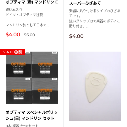
オプティマ (赤) マンドリン E
スーパーひざあて
1袋2本入り
楽器に貼り付けるタイプのひざあ
ドイツ・オプティマ社製
てです。
強いグリップ力で楽器のボディに
マンドリン弦として日本で...
貼り付き、...
販
$4.00
通
$6.00
販
$4.00
常
売
売
価
価
価
格
格
格
$14.00
割引
オプティマ スペシャルポリッ
シュ(黒) マンドリン セット
8本(楽器1台分)セット