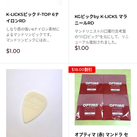
K-LICKSピック F-TOP 6ナ
KGピックby K-LICKS マラ
イロンRD
ニールRD
しなり感の強い6ナイロン素材に
マンドリニスト川口雅行氏考案
よるマンドリンピックです。
の”川口ピック”を元にして、リニ
マンドリンピックにはお...
ューアル復刻されました。
販
$1.00
販
$1.00
売
売
価
価
格
格
$18.00
割引
オプティマ (赤) マンドラ セ