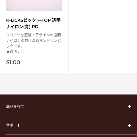
K-LICKSピック F-TOP 透明
ナイロン(青) RD
クリアーな感触・デザインの透明
ナイロン素材によるマンドリンピ
ックです。
★透明ナ...
販
$1.00
売
価
格
商品を探す
楽器
サポート
楽器ケース
弦
運営会社