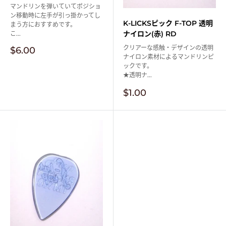
マンドリンを弾いていてポジショ
ン移動時に左手が引っ掛かってし
K-LICKSピック F-TOP 透明
まう方におすすめです。
ナイロン(赤) RD
こ...
クリアーな感触・デザインの透明
販
$6.00
ナイロン素材によるマンドリンピ
売
ックです。
価
★透明ナ...
格
販
$1.00
売
価
格