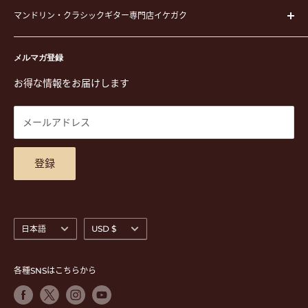
ピック
マンドリン・クラシックギター専門店イケガク
イケガクについて
演奏用品
お買い物ガイド
〒171-0021 東京都豊島区西池袋3-23-5 芦沢ビル2F
ステーショナリー&アクセサリー
特定商取引法に基づく表示
メルマガ登録
TEL. 03-5952-1391 / FAX. 03-5952-1392
楽譜
プライバシーポリシー
お得な情報をお届けします
営業時間 月-水,金,土 11:00-19:00 / 日,祝 11:00-18:00 (木曜定
CD
利用規約
休)
DVD
商品検索
メールアドレス
東京都公安委員会古物商許可 第305501406268号
チケット
お問合せ
楽器レンタル
アクセスマップ
登録
言
通
日本語
USD $
語
貨
各種SNSはこちらから