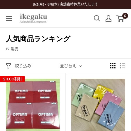
コ
8/3(月) - 8/6(木) 店舗臨時休業いたします
ン
0
Mandolin
テ
&
ン
Guitar
ツ
人気商品ランキング
Shop
に
ikegaku
ス
17 製品
キ
ッ
絞り込み
並び替え
プ
$11.00
割引
す
る