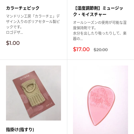
【湿度調節剤】ミュージッ
カラーチェピック
ク・モイスチャー
マンドリン工房「カラーチェ」デ
ザイン入りのポリアセタール製ピ
オールシーズンの使用が可能な湿
ックです。
度保持剤です。
ロゴデザ...
水分を出したり吸ったりして、楽
器の...
販
$1.00
売
販
$17.00
通
$20.00
価
常
売
価
格
価
格
格
指掛け(指すり)